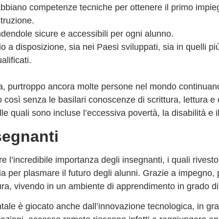
bbiano competenze tecniche per ottenere il primo impie
struzione.
ndendole sicure e accessibili per ogni alunno.
 a disposizione, sia nei Paesi sviluppati, sia in quelli pi
lificati.
ra, purtroppo ancora molte persone nel mondo continuano
così senza le basilari conoscenze di scrittura, lettura e 
lle quali sono incluse l’eccessiva povertà, la disabilità e i
segnanti
re l’incredibile importanza degli
insegnanti
, i quali rive
sia per plasmare il futuro degli alunni. Grazie a impegno
tura, vivendo in un ambiente di apprendimento in grado di
entale è giocato anche
dall’innovazione tecnologica
, in gr