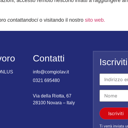
razioni, accesso remoto riescono infatti a raggiungere a
voro
contattandoci
o visitando il nostro
sito web.
voro
Contatti
Iscrivi
 ONLUS
info@comgiolav.it
0321 695480
Via della Riotta, 67
28100 Novara – Italy
Iscriviti
Ti verrà inviata 