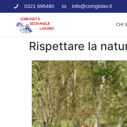
0321 695480
info@comgiolav.it
CHI 
Rispettare la natur